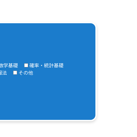
数学基礎
確率・統計基礎
報法
その他