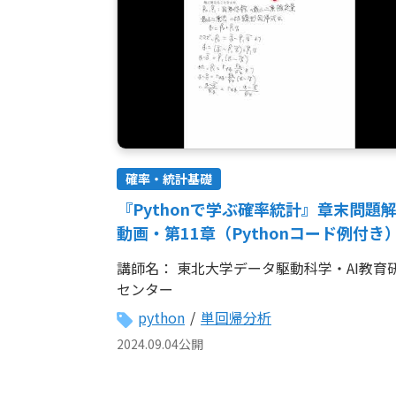
確率・統計基礎
『Pythonで学ぶ確率統計』章末問題
動画・第11章（Pythonコード例付き
講師名：
東北大学データ駆動科学・AI教育
センター
python
/
単回帰分析
2024.09.04公開