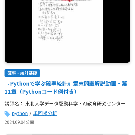
確率・統計基礎
『Pythonで学ぶ確率統計』章末問題解説動画・第
11章（Pythonコード例付き）
講師名：
東北大学データ駆動科学・AI教育研究センター
python
/
単回帰分析
2024.09.04公開