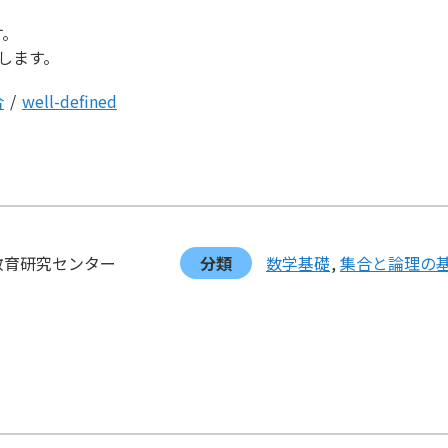
す。
します。
合
/
well-defined
教育研究センター
分類
数学基礎
集合と論理の