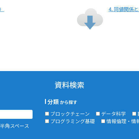
）
4. 同値関
資料検索
分類
から探す
ブロックチェーン
データ科学
プログラミング基礎
情報倫理・情
半角スペース