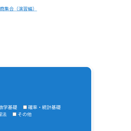
係と商集合（演習編）
数学基礎
確率・統計基礎
報法
その他