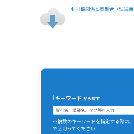
4. 同値関係と商集合（理論編
キーワード
から探す
※複数のキーワードを指定する際は、
で区切ってください