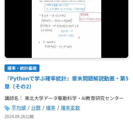
確率・統計基礎
『Pythonで学ぶ確率統計』章末問題解説動画・第5
章（その2）
講師名：
東北大学データ駆動科学・AI教育研究センター
平均値
/
分散
/
確率
/
確率変数
2024.09.26公開