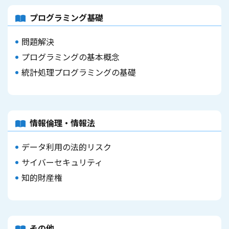
プログラミング基礎
問題解決
プログラミングの基本概念
統計処理プログラミングの基礎
情報倫理・情報法
データ利用の法的リスク
サイバーセキュリティ
知的財産権
その他