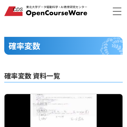
確率変数
確率変数 資料一覧