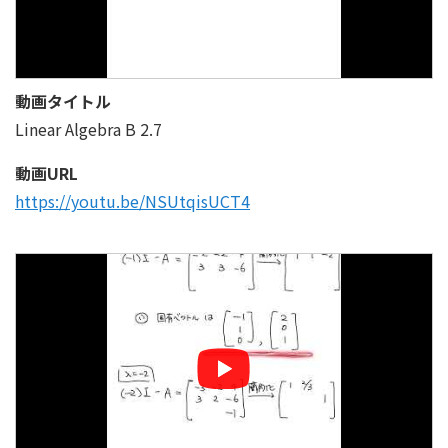
動画タイトル
Linear Algebra B 2.7
動画URL
https://youtu.be/NSUtqisUCT4