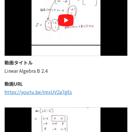
動画タイトル
Linear Algebra B 2.4
動画URL
https://youtu.be/ImsUV2a7gEs