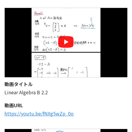
動画タイトル
Linear Algebra B 2.2
動画URL
https://youtu.be/fNXg5wZp_0o