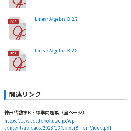
Linear Algebra B 2.7
Linear Algebra B 2.8
関連リンク
線形代数学B・標準問題集（全ページ）
https://ocw.cds.tohoku.ac.jp/wp-
content/uploads/2023/10/LinearB_for_Video.pdf