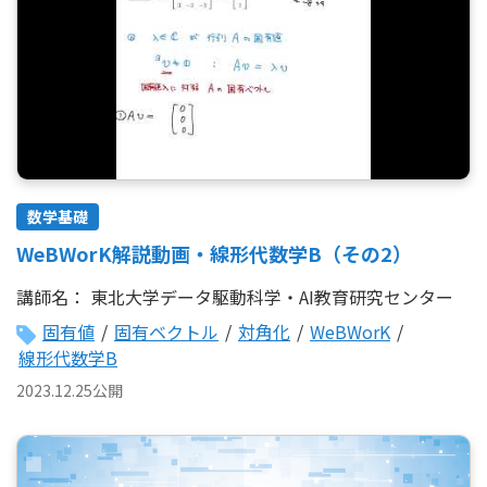
数学基礎
WeBWorK解説動画・線形代数学B（その2）
講師名：
東北大学データ駆動科学・AI教育研究センター
固有値
/
固有ベクトル
/
対角化
/
WeBWorK
/
線形代数学B
2023.12.25公開