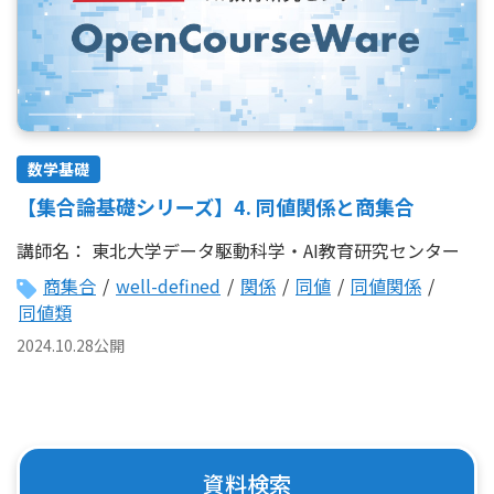
数学基礎
【集合論基礎シリーズ】4. 同値関係と商集合
講師名：
東北大学データ駆動科学・AI教育研究センター
商集合
/
well-defined
/
関係
/
同値
/
同値関係
/
同値類
2024.10.28公開
資料検索