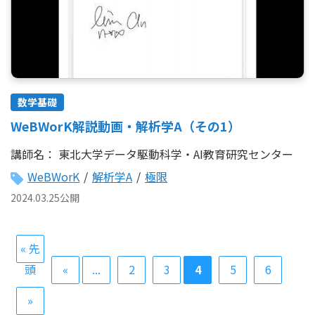
数学基礎
WeBWorK解説動画・解析学A（その1）
講師名：
東北大学データ駆動科学・AI教育研究センター
WeBWorK
/
解析学A
/
極限
2024.03.25公開
« 先
頭
«
...
2
3
4
5
6
»